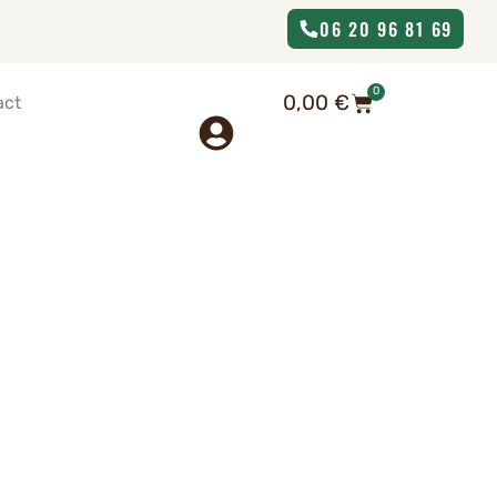
06 20 96 81 69
0
0,00
€
act
 châtaigne à