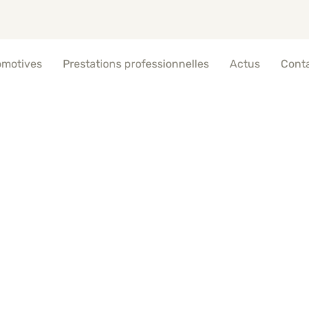
omotives
Prestations professionnelles
Actus
Cont
uds et Spécialités à la
Collobrières