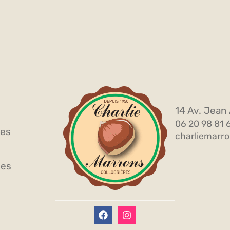
14 Av. Jean 
06 20 98 81 
ves
charliemarro
les