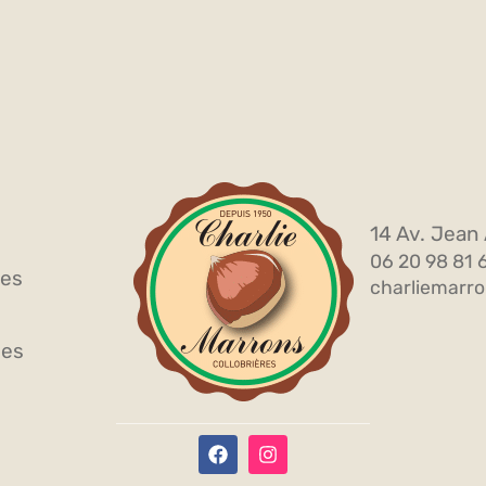
14 Av. Jean 
06 20 98 81 
ves
charliemarro
les