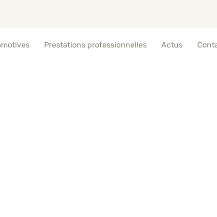
omotives
Prestations professionnelles
Actus
Cont
uds et Spécialités à la
Collobrières