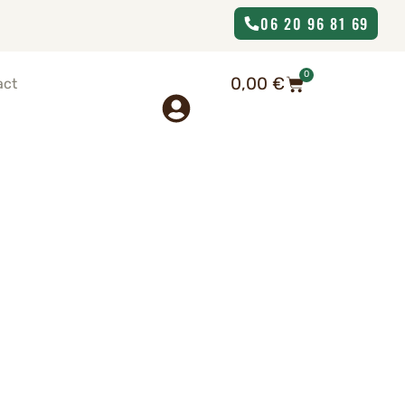
06 20 96 81 69
0
0,00
€
act
 châtaigne à