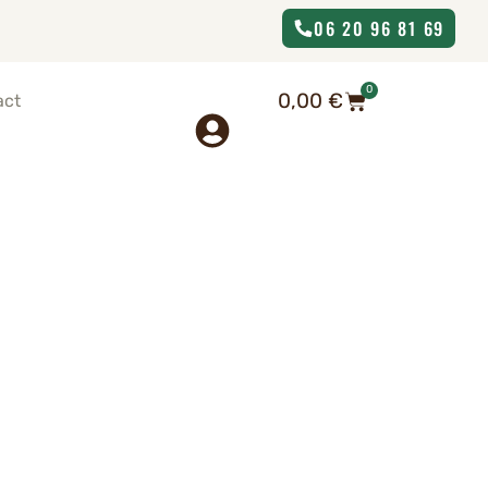
06 20 96 81 69
0
0,00
€
act
 avec locomotive |