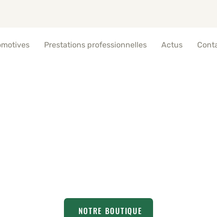
omotives
Prestations professionnelles
Actus
Cont
raditionnels à l’ancienne
Hyères
NOTRE BOUTIQUE