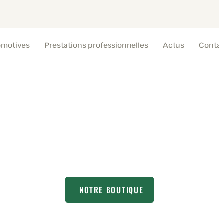
omotives
Prestations professionnelles
Actus
Cont
rrons glacés | Marsei
NOTRE BOUTIQUE