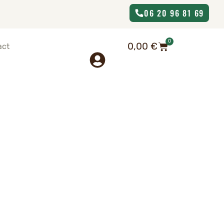
06 20 96 81 69
0
0,00
€
act
lle