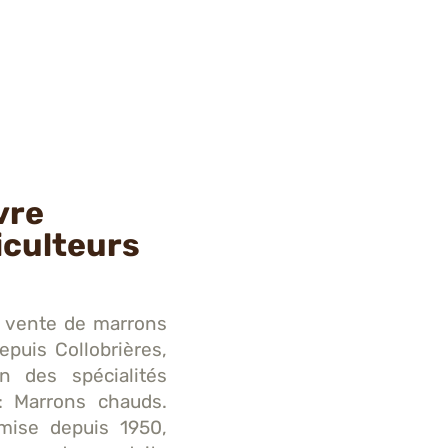
vre
iculteurs
la vente de marrons
epuis Collobrières,
on des spécialités
: Marrons chauds.
smise depuis 1950,