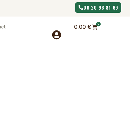
06 20 96 81 69
0
0,00
€
act
s Bouches-du-Rhône