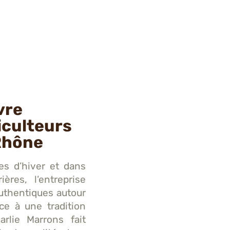
vre
iculteurs
Rhône
es d’hiver et dans
ères, l’entreprise
authentiques autour
ce à une tradition
arlie Marrons fait