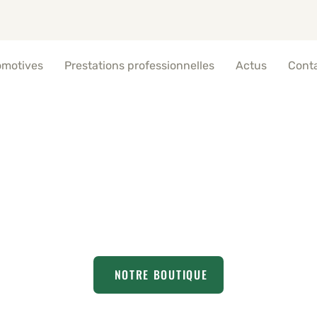
omotives
Prestations professionnelles
Actus
Cont
 marrons grillés | le
NOTRE BOUTIQUE