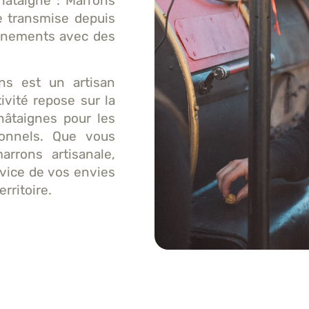
châtaigne : Marrons
le transmise depuis
événements avec des
ons est un artisan
ivité repose sur la
châtaignes pour les
ionnels. Que vous
arrons artisanale,
rvice de vos envies
rritoire.