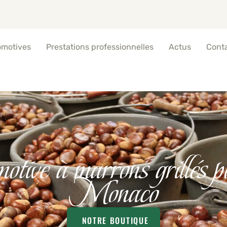
omotives
Prestations professionnelles
Actus
Cont
otive à marrons grillés p
Monaco
NOTRE BOUTIQUE