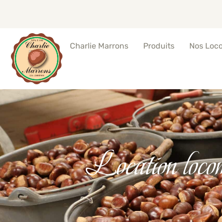
Produits
Nos Loc
Charlie Marrons
Location locom