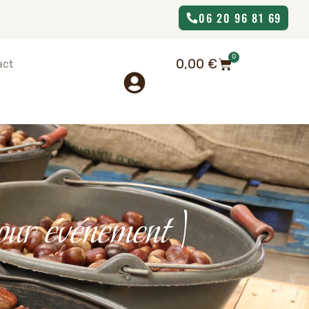
06 20 96 81 69
0
0,00
€
act
our événement |