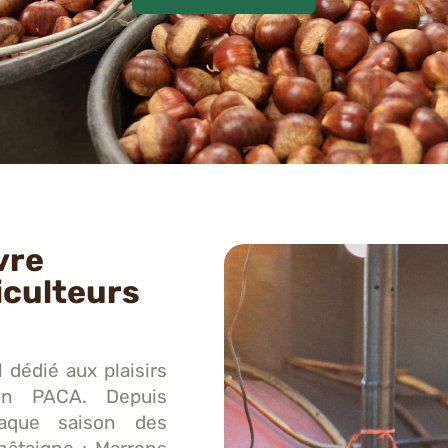
vre
iculteurs
l dédié aux plaisirs
on PACA. Depuis
chaque saison des