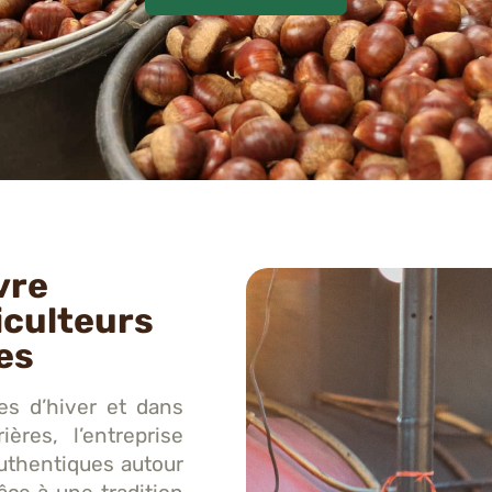
vre
iculteurs
es
es d’hiver et dans
ères, l’entreprise
authentiques autour