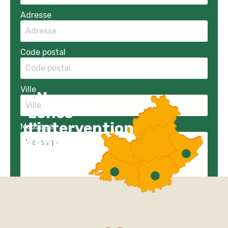
Adresse
Code postal
Ville
Nos
zones
d'intervention
Message
dans le
PACA
J’accepte la
politique de confidentialité
ENVOYER