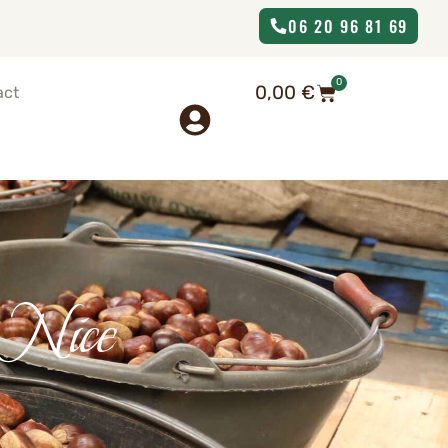
06 20 96 81 69
0
0,00
€
act
| Nice