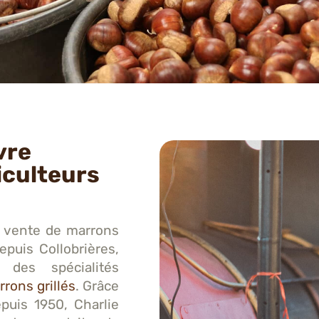
vre
iculteurs
la vente de marrons
epuis Collobrières,
 des spécialités
rrons grillés
. Grâce
epuis 1950, Charlie