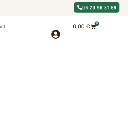
06 20 96 81 69
0
0,00
€
act
le Var