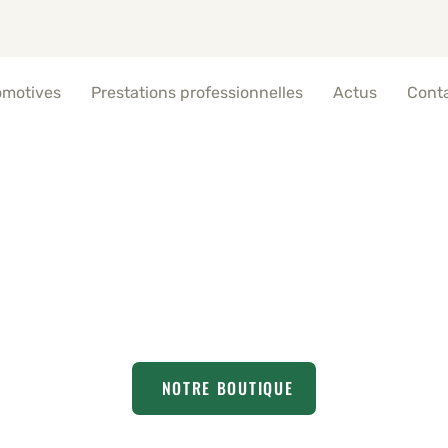
omotives
Prestations professionnelles
Actus
Cont
tion marrons chauds | 
NOTRE BOUTIQUE