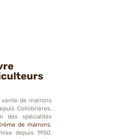
vre
iculteurs
la vente de marrons
epuis Collobrières,
on des spécialités
Crème de marrons
.
smise depuis 1950,