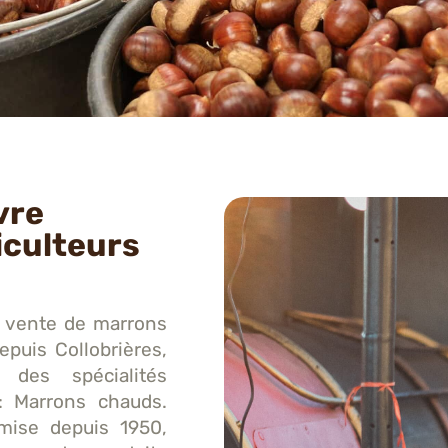
vre
iculteurs
la vente de marrons
epuis Collobrières,
 des spécialités
: Marrons chauds.
smise depuis 1950,