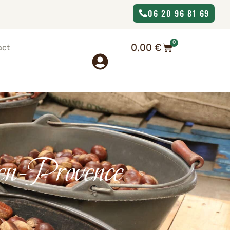
06 20 96 81 69
0
0,00
€
act
en-Provence